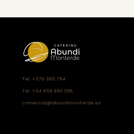
Tel: +376 395.794
Tel: +34 658.990.396
comercial@abundimonterde.es