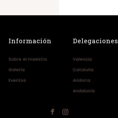
Información
Delegacione
Sobre el maestro
Valencia
Galería
Cataluña
Eventos
Andorra
Andalucía