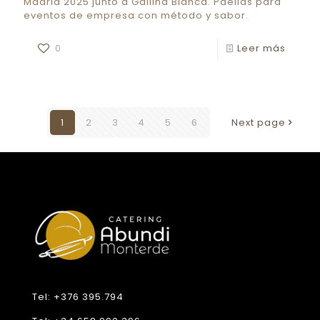
Madrid 2025 junto a Gallina Blanca. Paellas para
eventos de empresa con método y sabor.
0
Leer más
1
2
3
4
5
6
Next page
Tel: +376 395.794